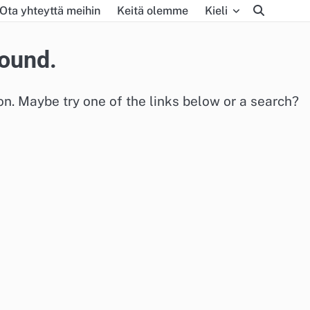
Ota yhteyttä meihin
Keitä olemme
Kieli
found.
ion. Maybe try one of the links below or a search?