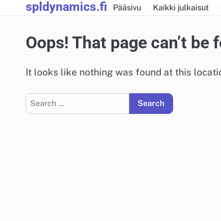
spldynamics.fi
Skip
Pääsivu
Kaikki julkaisut
to
content
Oops! That page can’t be 
It looks like nothing was found at this locat
Search
for: