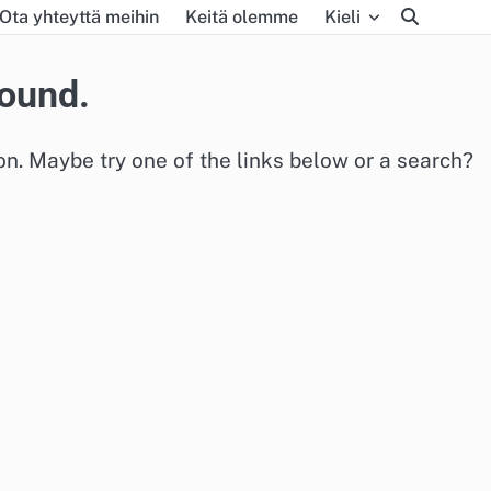
Ota yhteyttä meihin
Keitä olemme
Kieli
found.
ion. Maybe try one of the links below or a search?