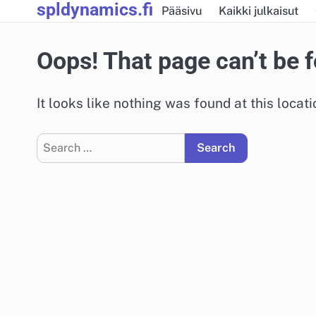
spldynamics.fi
Skip
Pääsivu
Kaikki julkaisut
to
content
Oops! That page can’t be 
It looks like nothing was found at this locat
Search
for: